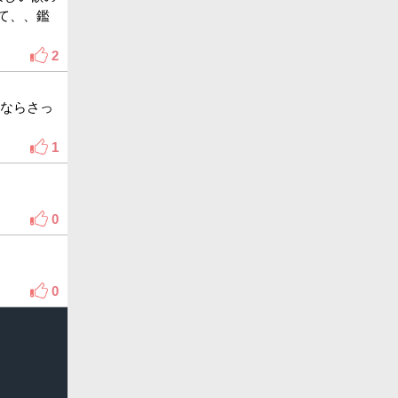
て、、鑑
2
いならさっ
1
0
0