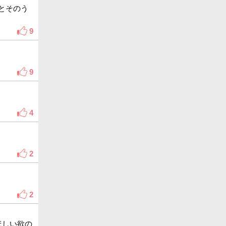
とそのう
9
9
4
2
2
ほしい欲の