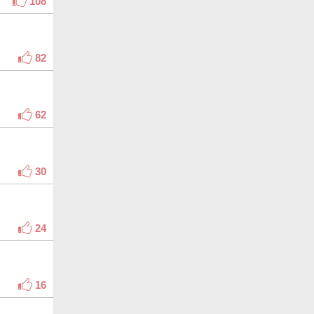
108
82
62
30
24
16