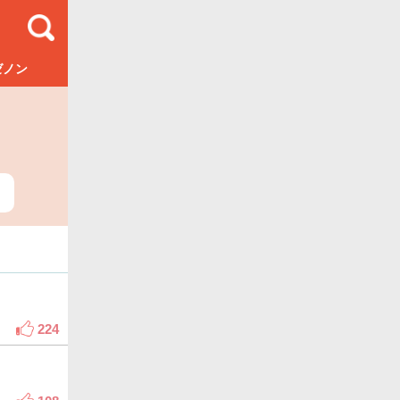
ゼノン
224