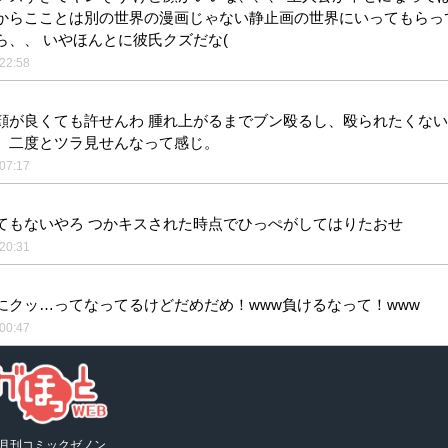
からこことは別の世界の漫画じゃない静止画の世界にいってもらっ
ら、、 いやほんとに彼氏クズだな(
22:58
顔が良くても許せんわ 腫れ上がるまでブン殴るし、殴られたくな
、二度とツラ見せんなって感じ。
07:17
てもないやろ つかキスされた時点でひっぺがしてはりたおせ
20:31
にクッ…ってなってるけどだめだめ！www負けるなって！www
00:47
月刊コミックゼノン