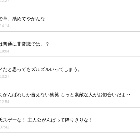
12:27
で草。舐めてやがんな
14:14
は普通に非常識では、？
19:04
メだと思ってもズルズルいってしまう。
13:27
んがんばれしか言えない笑笑 もっと素敵な人がお似合いだよ‥
12:54
氏スゲーな！ 主人公がんばって降りきりな！
07:42