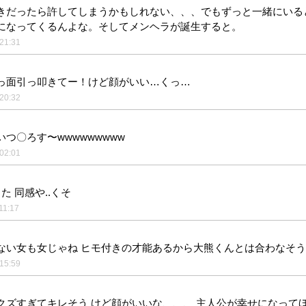
きだったら許してしまうかもしれない、、、でもずっと一緒にいる
になってくるんよな。そしてメンヘラが誕生すると。
21:31
っ面引っ叩きてー！けど顔がいい…くっ…
20:32
つ〇ろす〜wwwwwwwww
02:01
た 同感や..くそ
11:17
ない女も女じゃね ヒモ付きの才能あるから大熊くんとは合わなそう
15:59
クズすぎてキレそう けど顔がいいな、、、 主人公が幸せになって