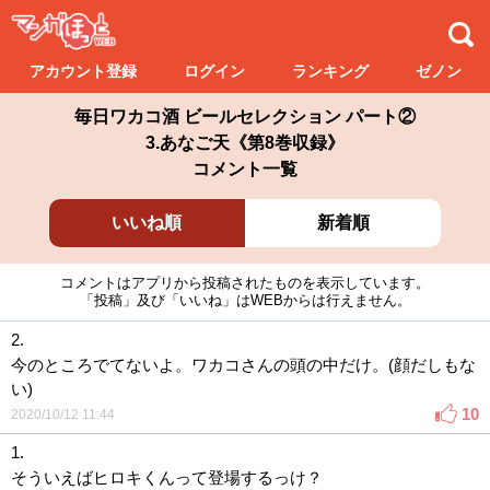
アカウント登録
ログイン
ランキング
ゼノン
毎日ワカコ酒 ビールセレクション パート②
3.あなご天《第8巻収録》
コメント一覧
いいね順
新着順
コメントはアプリから投稿されたものを表示しています。
「投稿」及び「いいね」はWEBからは行えません。
2.
今のところでてないよ。ワカコさんの頭の中だけ。(顔だしもな
い)
10
2020/10/12 11:44
1.
そういえばヒロキくんって登場するっけ？