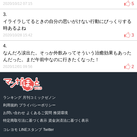
5
2020/10/12 07:15
3.
イライラしてるときの自分の思いがけない行動にびっくりする
時あるよね
3
2020/10/28 15:42
4.
なんだろ涙出た。そっか外飲みってそういう治癒効果もあった
んだった。まだ午前中なのに行きたくなった！
2
2020/12/01 09:56
ランキング
月刊コミックゼノン
利用規約
プライバシーポリシー
お問い合わせ
よくあるご質問
推奨環境
特定商取引法に基づく表示
資金決済法に基づく表示
コレヨモ
LINEスタンプ
Twitter