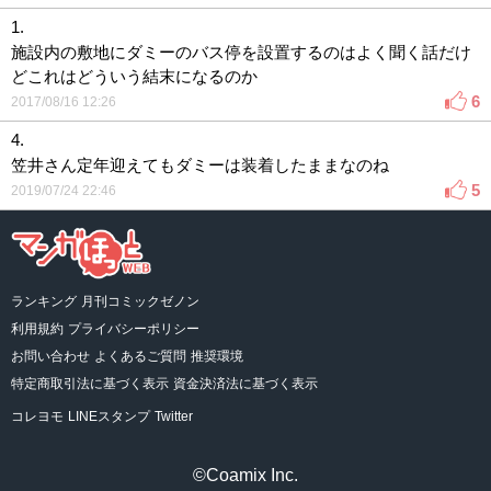
1.
施設内の敷地にダミーのバス停を設置するのはよく聞く話だけ
どこれはどういう結末になるのか
6
2017/08/16 12:26
4.
笠井さん定年迎えてもダミーは装着したままなのね
5
2019/07/24 22:46
ランキング
月刊コミックゼノン
利用規約
プライバシーポリシー
お問い合わせ
よくあるご質問
推奨環境
特定商取引法に基づく表示
資金決済法に基づく表示
コレヨモ
LINEスタンプ
Twitter
©Coamix Inc.