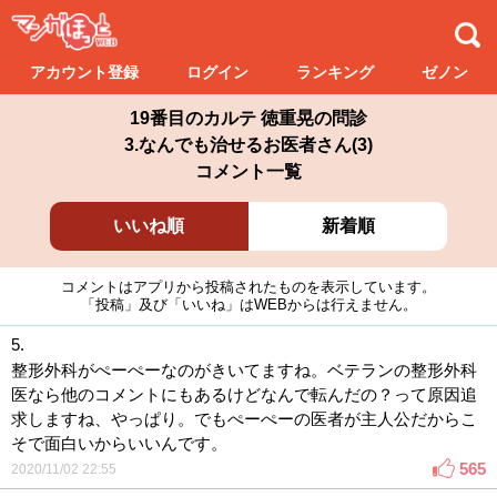
アカウント登録
ログイン
ランキング
ゼノン
19番目のカルテ 徳重晃の問診
3.なんでも治せるお医者さん(3)
コメント一覧
いいね順
新着順
コメントはアプリから投稿されたものを表示しています。
「投稿」及び「いいね」はWEBからは行えません。
5.
整形外科がぺーぺーなのがきいてますね。ベテランの整形外科
医なら他のコメントにもあるけどなんで転んだの？って原因追
求しますね、やっぱり。でもぺーぺーの医者が主人公だからこ
そで面白いからいいんです。
565
2020/11/02 22:55