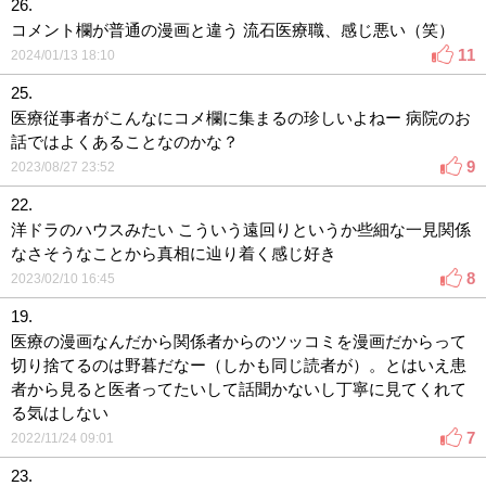
26.
コメント欄が普通の漫画と違う 流石医療職、感じ悪い（笑）
11
2024/01/13 18:10
25.
医療従事者がこんなにコメ欄に集まるの珍しいよねー 病院のお
話ではよくあることなのかな？
9
2023/08/27 23:52
22.
洋ドラのハウスみたい こういう遠回りというか些細な一見関係
なさそうなことから真相に辿り着く感じ好き
8
2023/02/10 16:45
19.
医療の漫画なんだから関係者からのツッコミを漫画だからって
切り捨てるのは野暮だなー（しかも同じ読者が）。とはいえ患
者から見ると医者ってたいして話聞かないし丁寧に見てくれて
る気はしない
7
2022/11/24 09:01
23.