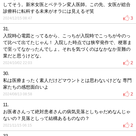
してそう。新米女医とベテラン変人医師。この先、女医が総合
診療科に転科する未来がオラには見えるぞ笑
3
2024/12/15 08:47
31.
入院時心電図とってるから、こっちが入院時でこっちが今のっ
て比べて出てたじゃん！ 入院した時点では狭窄発作で、梗塞ま
で至ってなかったんでしょ。それを気づくのはなかなか至難の
業だと思うけどな。
2
2024/10/02 22:03
30.
私は医療まったく素人だけどマウントとは思わないけどな 専門
家たちの感想面白いよ
2
2024/08/13 08:58
11.
お医者さんって絶対患者さんの病気見落としちゃだめなんじゃ
ないの？見落としって結構あるものなの？
2
2021/11/15 06:15
33.