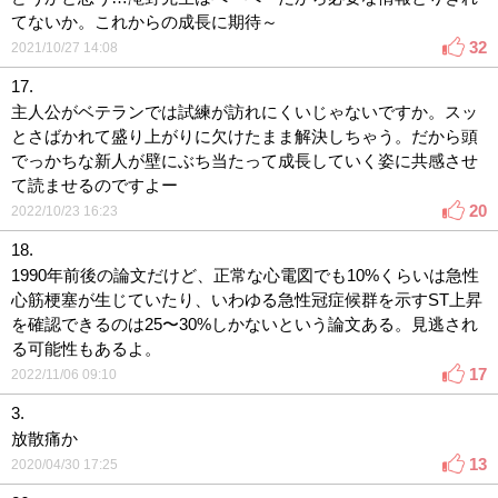
てないか。これからの成長に期待～
32
2021/10/27 14:08
17.
主人公がベテランでは試練が訪れにくいじゃないですか。スッ
とさばかれて盛り上がりに欠けたまま解決しちゃう。だから頭
でっかちな新人が壁にぶち当たって成長していく姿に共感させ
て読ませるのですよー
20
2022/10/23 16:23
18.
1990年前後の論文だけど、正常な心電図でも10%くらいは急性
心筋梗塞が生じていたり、いわゆる急性冠症候群を示すST上昇
を確認できるのは25〜30%しかないという論文ある。見逃され
る可能性もあるよ。
17
2022/11/06 09:10
3.
放散痛か
13
2020/04/30 17:25