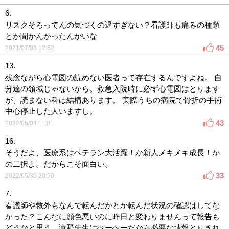
6.
リスクそろってんの気づくの遅すぎない？看護師も痛みの種類
とか聞かんかったんかいな
45
2021/07/03 12:52
13.
残念ながら心電図の読めない医者って存在するんですよね。 自
分達の領域じゃないから。救急入院時に必ず心電図はとります
が、読まない科は結構あります。 実際うちの病院で骨折の手術
中心停止した人いますし。
43
2022/05/04 11:01
16.
そうだよ、医療系はベテラン大活躍！か新人メキメキ成長！か
の二択よ。だからこそ面白い。
33
2022/05/30 20:50
7.
看護師や救外もなんで転んだかとか転んだ状況の確認はしてな
かった？こんなに顔色悪いのに昨日と変わりませんって報告も
どうかと思う…滝野先生はぺーぺーだから必要な情報とりきれ