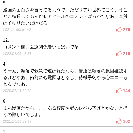
9.
漫画の面白さを言ってるようで ただリアル世界でこういうこ
とに精通してるんだぜアピールのコメントばっかだなあ 本質
はイキりたいだけだろ
276
2021/11/03 01:42
12.
コメント欄、医療関係者いっぱいで草
216
2022/02/05 13:37
4.
うーん、転落で救急で運ばれたなら、普通は転落の原因確認す
るけどなあ。術前に心電図はとるし、待機手術なら心エコーも
とるでなあ。
144
2020/07/14 22:23
8.
まあ漫画だから、、、ある程度医者のレベル下げとかないと描
くの難しいでしょ。
102
2021/10/28 19:37
1.