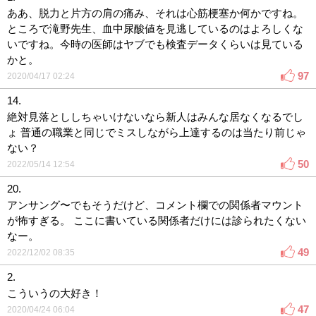
ああ、脱力と片方の肩の痛み、それは心筋梗塞か何かですね。
ところで滝野先生、血中尿酸値を見逃しているのはよろしくな
いですね。今時の医師はヤブでも検査データくらいは見ている
かと。
97
2020/04/17 02:24
14.
絶対見落とししちゃいけないなら新人はみんな居なくなるでし
ょ 普通の職業と同じでミスしながら上達するのは当たり前じゃ
ない？
50
2022/05/14 12:54
20.
アンサング〜でもそうだけど、コメント欄での関係者マウント
が怖すぎる。 ここに書いている関係者だけには診られたくない
なー。
49
2022/12/02 08:35
2.
こういうの大好き！
47
2020/04/24 06:04