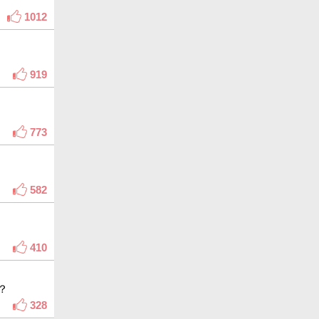
1012
919
773
582
410
？
328