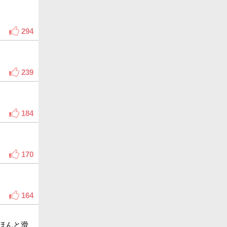
294
239
184
170
164
ほんと滑