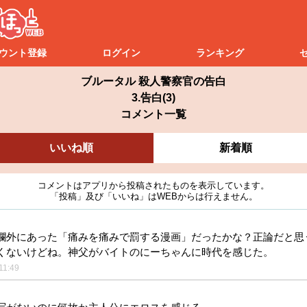
ウント登録
ログイン
ランキング
ブルータル 殺人警察官の告白
3.告白(3)
コメント一覧
いいね順
新着順
コメントはアプリから投稿されたものを表示しています。
「投稿」及び「いいね」はWEBからは行えません。
欄外にあった「痛みを痛みで罰する漫画」だったかな？正論だと思
くないけどね。神父がバイトのにーちゃんに時代を感じた。
11:49