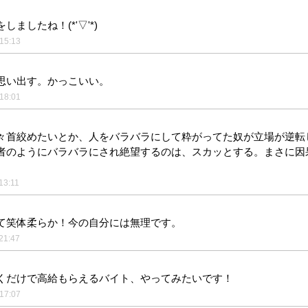
しましたね！(*'▽'*)
15:13
思い出す。かっこいい。
18:01
々首絞めたいとか、人をバラバラにして粋がってた奴が立場が逆転
者のようにバラバラにされ絶望するのは、スカッとする。まさに因
。
13:11
て笑体柔らか！今の自分には無理です。
21:47
くだけで高給もらえるバイト、やってみたいです！
17:07