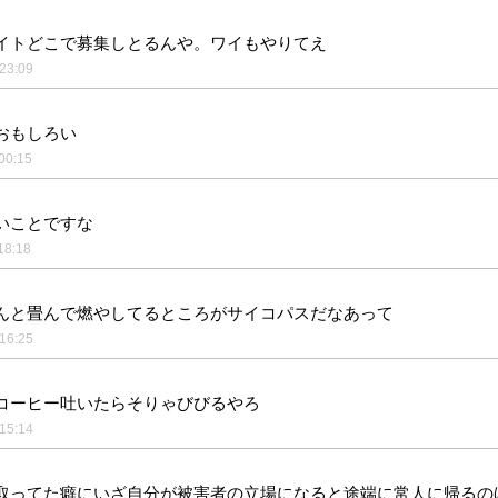
イトどこで募集しとるんや。ワイもやりてえ
23:09
おもしろい
00:15
いことですな
18:18
んと畳んで燃やしてるところがサイコパスだなあって
16:25
コーヒー吐いたらそりゃびびるやろ
15:14
取ってた癖にいざ自分が被害者の立場になると途端に常人に帰るの