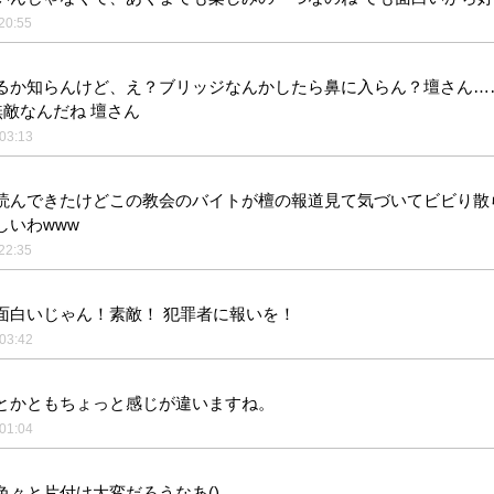
20:55
るか知らんけど、え？ブリッジなんかしたら鼻に入らん？壇さん…
無敵なんだね 壇さん
03:13
読んできたけどこの教会のバイトが檀の報道見て気づいてビビり散
しいわwww
22:35
面白いじゃん！素敵！ 犯罪者に報いを！
03:42
とかともちょっと感じが違いますね。
01:04
色々と片付け大変だろうなあ()