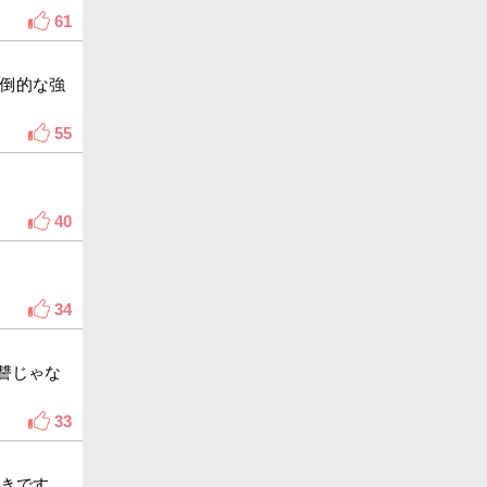
61
圧倒的な強
55
40
34
讐じゃな
33
好きです