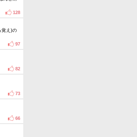
128
覚え)の
97
82
73
66