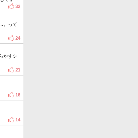
32
…。って
24
らかすシ
21
16
14