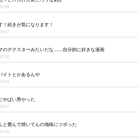
20:58
す！続きが気になります！
08:47
マのデクスターみたいだな……自分的に好きな漫画
12:50
バイトとかあるんや
02:03
にやばい男やった
10:47
んと畳んで焼いてんの地味にツボった
23:40