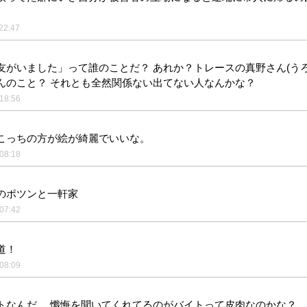
22:47
友がいました」って誰のことだ？ あれか？トレースの真野さん(うろ
んのこと？ それとも全然関係ない出てない人なんかな？
18:56
こっちの方が絵が綺麗でいいな。
08:18
のポツンと一軒家
07:42
道！
08:09
トなんだ… 懺悔を聞いてくれてるのがバイトって皮肉なのかな？