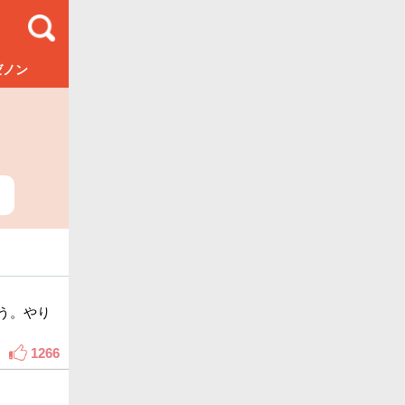
ゼノン
う。やり
1266