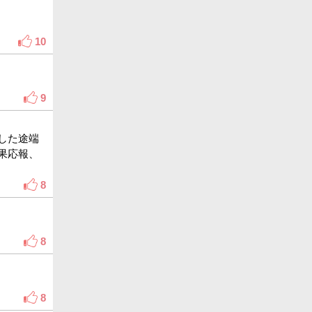
10
9
した途端
果応報、
8
8
8