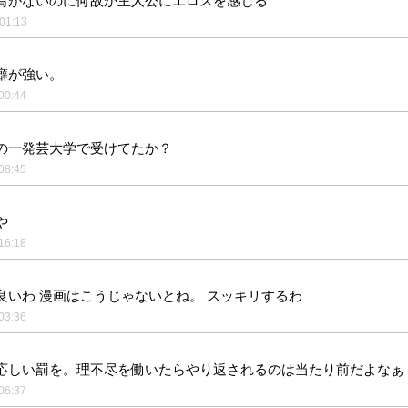
写がないのに何故か主人公にエロスを感じる
01:13
癖が強い。
00:44
の一発芸大学で受けてたか？
08:45
や
16:18
良いわ 漫画はこうじゃないとね。 スッキリするわ
03:36
応しい罰を。理不尽を働いたらやり返されるのは当たり前だよなぁ
06:37