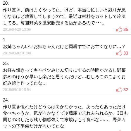
20.
作り置き、前はよくやってた。けど、本当に忙しいと残りが悪
くなるほど放置してしまうので、最近は材料をカットして冷凍
してる。毎週野菜を激安販売する店があるので･･･。
35
2019/04/20 13:06
1.
お姉ちゃんいいお姉ちゃんだけど両親すでにお亡くなりに…？
33
2019/03/02 01:08
25.
お好み焼きってキャベツみじん切りにするの時間かかるし野菜
炒めのほうが早いし楽だと思うんだけど…むしろこのこよくお
好み焼き作ってたな…
32
2019/09/10 15:54
24.
作り置き憧れたけどうちは向かなかった。あったらあっただけ
食べちゃうか、気が向かなくて冷蔵庫で忘れ去られるか。3日も
同じの出したら残り物感強くて家族はもう食べない…。野菜カ
ットの下準備だけが向いてたな