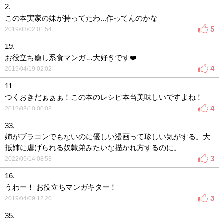
2.
この本実家の妹が持ってたわ...作ってんのかな
5
2019/03/02 01:54
19.
お役立ち癒し系食マンガ…大好きです❤️
4
2019/04/19 02:02
11.
つくおきだぁぁぁ！この本のレシピ本当美味しいですよね！
4
2019/03/10 00:03
33.
姉がブラコンでもないのに優しい漫画って珍しい気がする。大
抵姉に虐げられる奴隷弟みたいな描かれ方するのに。
3
2022/05/14 08:53
16.
うわー！ お役立ちマンガキター！
3
2019/04/09 12:20
35.