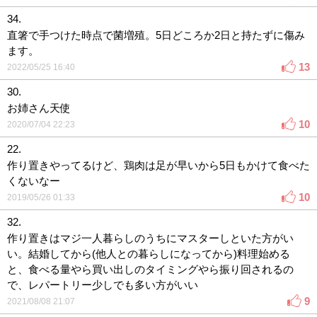
34.
直箸で手つけた時点で菌増殖。5日どころか2日と持たずに傷み
ます。
13
2022/05/25 16:40
30.
お姉さん天使
10
2020/07/04 22:23
22.
作り置きやってるけど、鶏肉は足が早いから5日もかけて食べた
くないなー
10
2019/05/26 01:33
32.
作り置きはマジ一人暮らしのうちにマスターしといた方がい
い。結婚してから(他人との暮らしになってから)料理始める
と、食べる量やら買い出しのタイミングやら振り回されるの
で、レパートリー少しでも多い方がいい
9
2021/08/08 21:07