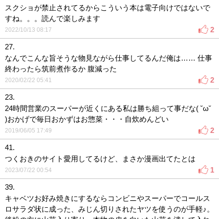
スクショが禁止されてるからこういう本は電子向けではないで
すね。。。読んで楽しみます
2
2022/10/13 08:17
27.
なんでこんな旨そうな物見ながら仕事してるんだ俺は…… 仕事
終わったら筑前煮作るか 腹減った
2
2020/02/22 05:41
23.
24時間営業のスーパーが近くにある私は勝ち組って事だな( ˘ω˘
)おかげで毎日おかずはお惣菜・・・自炊めんどい
2
2019/06/05 17:49
41.
つくおきのサイト愛用してるけど、まさか漫画出てたとは
1
2023/07/22 00:54
39.
キャベツお好み焼きにするならコンビニやスーパーでコールス
ロサラダ状に成った、みじん切りされたヤツを使うのが手軽♪。