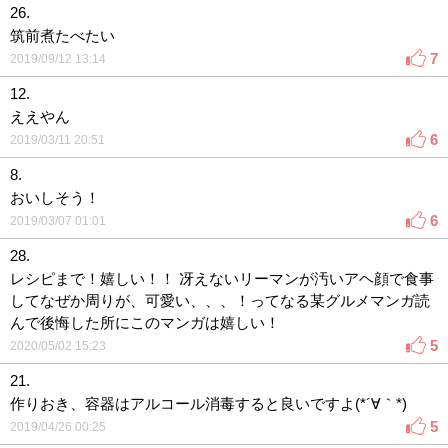
26.
筑前煮たべたい
7
2019/09/12 13:14
12.
ええやん
6
2019/03/11 20:51
8.
おいしそう！
6
2019/03/07 01:01
28.
レシピまで！嬉しい！！ 冴えないリーマンが汚いアヘ顔で食事
してなぜか周りが、可愛い、、、！ってなる某グルメマンガ読
んで後悔した所にこのマンガは嬉しい！
5
2020/05/02 15:23
21.
作りおき、容器はアルコール消毒すると良いですよ(*´∀｀*)
5
2019/04/26 00:25