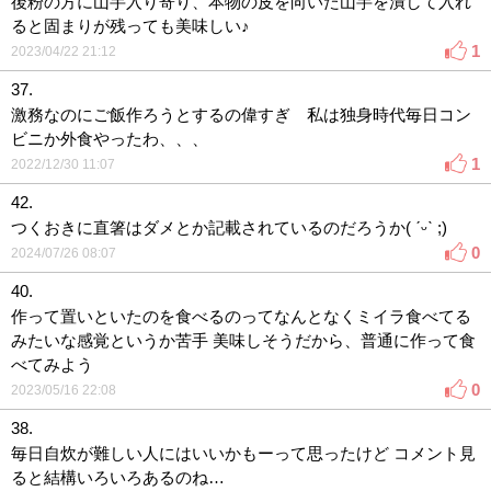
後粉の方に山芋入り寄り、本物の皮を向いた山芋を潰して入れ
ると固まりが残っても美味しい♪
1
2023/04/22 21:12
37.
激務なのにご飯作ろうとするの偉すぎ 私は独身時代毎日コン
ビニか外食やったわ、、、
1
2022/12/30 11:07
42.
つくおきに直箸はダメとか記載されているのだろうか( ˊᵕˋ ;)
0
2024/07/26 08:07
40.
作って置いといたのを食べるのってなんとなくミイラ食べてる
みたいな感覚というか苦手 美味しそうだから、普通に作って食
べてみよう
0
2023/05/16 22:08
38.
毎日自炊が難しい人にはいいかもーって思ったけど コメント見
ると結構いろいろあるのね…