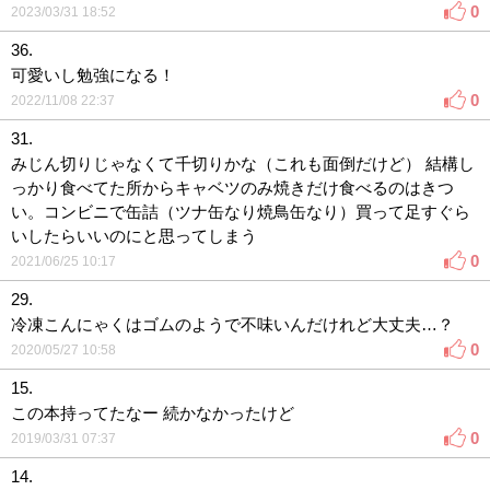
0
2023/03/31 18:52
36.
可愛いし勉強になる！
0
2022/11/08 22:37
31.
みじん切りじゃなくて千切りかな（これも面倒だけど） 結構し
っかり食べてた所からキャベツのみ焼きだけ食べるのはきつ
い。コンビニで缶詰（ツナ缶なり焼鳥缶なり）買って足すぐら
いしたらいいのにと思ってしまう
0
2021/06/25 10:17
29.
冷凍こんにゃくはゴムのようで不味いんだけれど大丈夫…？
0
2020/05/27 10:58
15.
この本持ってたなー 続かなかったけど
0
2019/03/31 07:37
14.