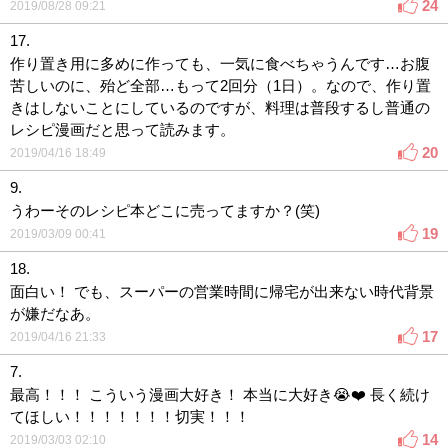
24
2019/08/28 09:21
17.
作り置き用に多めに作っても、一気に食べちゃうんです…お腹
苦しいのに、殆ど全部…もって2回分（1日）。なので、作り置
きはしないことにしているのですが、料理は普段するし普通の
レシピ漫画だと思って読みます。
20
2019/04/16 18:49
9.
うわーそのレシピ本どこに売ってますか？(笑)
19
2019/03/09 00:41
18.
面白い！ でも、スーパーの営業時間に帰宅が出来ない時代背景
が嫌だなあ。
17
2019/04/16 21:33
7.
最高！！！ こういう漫画大好き！ 本当に大好き😭❤️ 長く続け
てほしい！！！！！！！切実！！！
14
2019/03/03 02:10