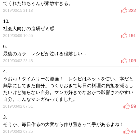
てくれた姉ちゃんが素敵すぎる。
222
2019/03/15 21:18
10.
社会人向けの進研ゼミ感
191
2019/03/09 10:55
6.
最後のカラ－レシピが泣ける程嬉しい...
109
2019/03/02 23:48
4.
うおお！タイムリーな漫画！ レシピはネットを使い、本だと
無駄にしてきた自分。つくりおきで毎日の料理の負担を減らし
たいけど知らない自分。マンガ好きでなおかつ影響されやすい
自分。こんなマンガ待ってました。
59
2019/03/02 07:51
3.
そうか、毎日作るの大変なら作り置きって手があるよね！
46
2019/03/02 03:25