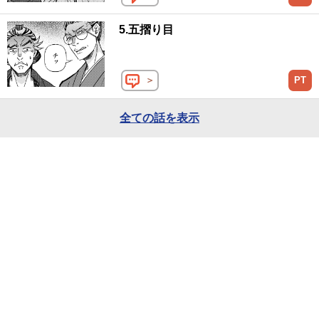
5.五摺り目
＞
PT
全ての話を表示