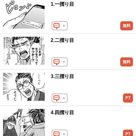
1.一摺り目
＞
無料
2.二摺り目
＞
無料
3.三摺り目
＞
PT
4.四摺り目
＞
PT