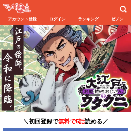
アカウント登録
ログイン
ランキング
ゼノン
＼初回登録で
無料で5話
読める／