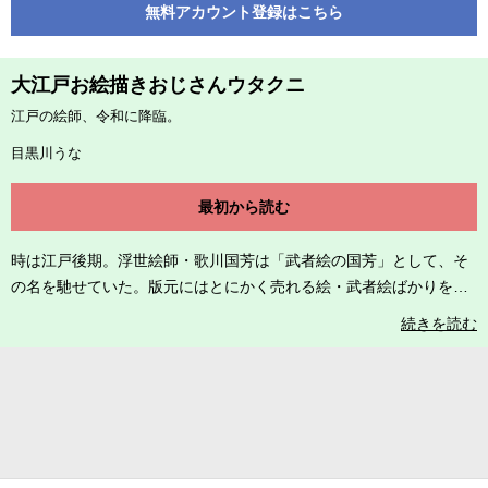
無料アカウント登録はこちら
大江戸お絵描きおじさんウタクニ
江戸の絵師、令和に降臨。
目黒川うな
最初から読む
時は江戸後期。浮世絵師・歌川国芳は「武者絵の国芳」として、そ
の名を馳せていた。版元にはとにかく売れる絵・武者絵ばかりを求
められる国芳だったが、実のところ本人は大好きな猫の絵を描きた
続きを読む
くて仕方がなかった。そんな折、不思議な喋る板・令和時代のスマ
ートフォンを手に入れた国芳。それ以降、SNSにハマってしまっ
て…!? ©目黒川うな／コアミックス