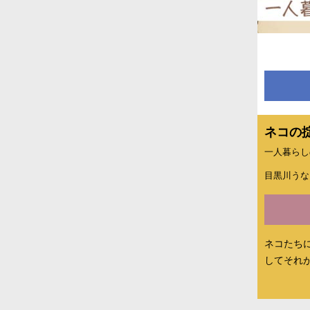
ネコの
一人暮らし
目黒川うな
ネコたち
してそれ
「掟」を
に従いな