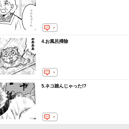
＞
4.お風呂掃除
＞
5.ネコ踏んじゃった!?
＞