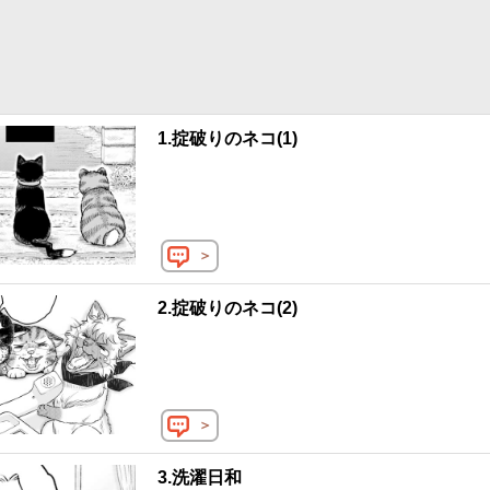
転んで頭を打ってしまう。ネコたちはおばあちゃんとの平穏な日々を守
を破るのだが…！ ©︎目黒川うな／コアミックス
1.掟破りのネコ(1)
＞
2.掟破りのネコ(2)
＞
3.洗濯日和